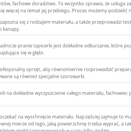
ów, fachowe doradztwo. To wszystko sprawia, że usługa za
się więcej na temat jej przebiegu. Proces możemy podzielić 
zapozna się z rodzajem materiału, a także przeprowadzi tes
b kanapy.
nicze pranie tapicerki jest dokładne odkurzanie, które poz
ajdujące się w głębi.
ofesjonalny sprzęt, aby równomiernie rozprowadzić prepara
ane są również specjalne szorowarki.
ozwoli na dokładne wyczyszczenie całego materiału, fachowie
 poczekać na wyschnięcie materiału. Najczęściej zajmuje to 
ównej mierze od tego, jaką powierzchnię trzeba wyprać, a ta
pletem mebli tapicerowanych w ciągu kilku godzin.