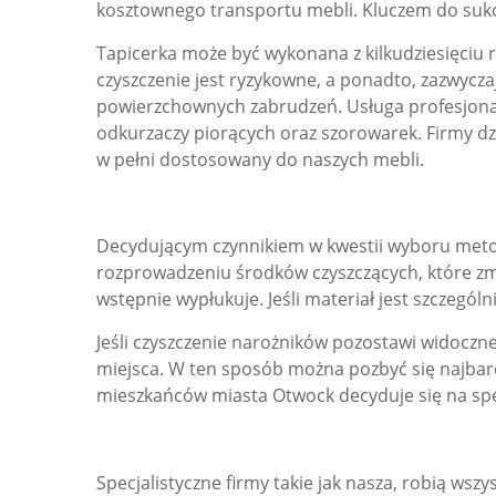
kosztownego transportu mebli. Kluczem do sukce
Tapicerka może być wykonana z kilkudziesięciu 
czyszczenie jest ryzykowne, a ponadto, zazwycza
powierzchownych zabrudzeń. Usługa profesjona
odkurzaczy piorących oraz szorowarek. Firmy d
w pełni dostosowany do naszych mebli.
Decydującym czynnikiem w kwestii wyboru metody
rozprowadzeniu środków czyszczących, które zmi
wstępnie wypłukuje. Jeśli materiał jest szczeg
Jeśli czyszczenie narożników pozostawi widocz
miejsca. W ten sposób można pozbyć się najbard
mieszkańców miasta Otwock decyduje się na specj
Specjalistyczne firmy takie jak nasza, robią wsz