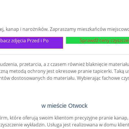
j, kanap i narożników. Zapraszamy mieszkańców miejscowoś
Sprawdź ceny czyszcze
bacz zdjęcia Przed i Po
udzenia, przetarcia, a z czasem również blaknięcie materiał
zną metodą ochrony jest okresowe pranie tapicerki. Taką u
entów dostosowanych do materiału. Wybierając fachowe czy
w mieście Otwock
rm, które oferują swoim klientom precyzyjne pranie kanap, 
yszczenie wykładzin. Usługa jest realizowana w domu klient