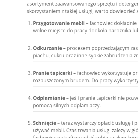
asortyment zaawansowanego sprzętu i detergent
skorzystaniem z takiej usługi, warto dowiedzieć 
Przygotowanie mebli
– fachowiec dokładnie 
wolne miejsce do pracy dookoła narożnika lu
Odkurzanie
– procesem poprzedzającym zasad
piachu, cukru oraz inne sypkie zabrudzenia zn
Pranie tapicerki
– fachowiec wykorzystuje pr
rozpuszczonym brudem. Do pracy wykorzystyw
Odplamianie
– jeśli pranie tapicerki nie p
pomocą silnych odplamiaczy.
Schnięcie
– teraz wystarczy opłacić usługę i
używać mebli. Czas trwania usługi zależy w gł
fachowiec potrafi poradzić sobie z całym kom