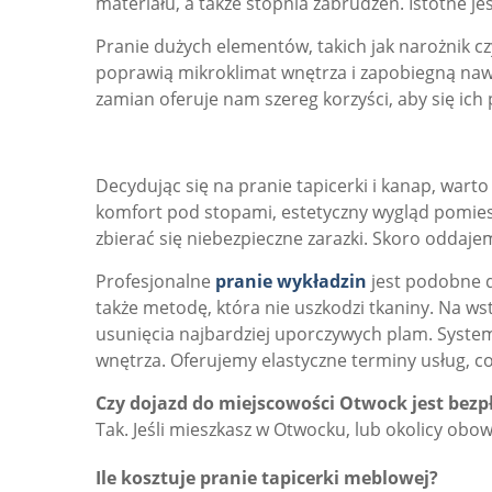
materiału, a także stopnia zabrudzeń. Istotne j
Pranie dużych elementów, takich jak narożnik c
poprawią mikroklimat wnętrza i zapobiegną nawr
zamian oferuje nam szereg korzyści, aby się ich
Decydując się na pranie tapicerki i kanap, war
komfort pod stopami, estetyczny wygląd pomies
zbierać się niebezpieczne zarazki. Skoro oddajem
Profesjonalne
pranie wykładzin
jest podobne d
także metodę, która nie uszkodzi tkaniny. Na ws
usunięcia najbardziej uporczywych plam. Syste
wnętrza. Oferujemy elastyczne terminy usług, co
Czy dojazd do miejscowości Otwock jest bezp
Tak. Jeśli mieszkasz w Otwocku, lub okolicy obo
Ile kosztuje pranie tapicerki meblowej?