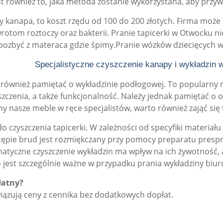
est również to, jaka metoda zostanie wykorzystana, aby prz
zy kanapa, to koszt rzędu od 100 do 200 złotych. Firma moż
otom roztoczy oraz bakterii. Pranie tapicerki w Otwocku ni
 pozbyć z materaca gdzie śpimy.Pranie wózków dziecięcych w
Specjalistyczne czyszczenie kanapy i wykładzin
to również pamiętać o wykładzinie podłogowej. To popularny
zczenia, a także funkcjonalność. Należy jednak pamiętać o
y nasze meble w ręce specjalistów, warto również zająć się 
o czyszczenia tapicerki. W zależności od specyfiki materiał
tępie brud jest rozmiękczany przy pomocy preparatu prespra
matyczne czyszczenie wykładzin ma wpływ na ich żywotność, 
 jest szczególnie ważne w przypadku prania wykładziny biur
łatny?
wiązują ceny z cennika bez dodatkowych dopłat.