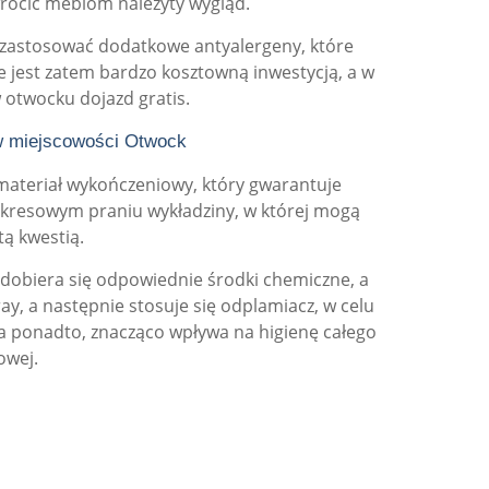
ywrócić meblom należyty wygląd.
e zastosować dodatkowe antyalergeny, które
e jest zatem bardzo kosztowną inwestycją, a w
 otwocku dojazd gratis.
 w miejscowości Otwock
 materiał wykończeniowy, który gwarantuje
 okresowym praniu wykładziny, w której mogą
tą kwestią.
u dobiera się odpowiednie środki chemiczne, a
y, a następnie stosuje się odplamiacz, w celu
a ponadto, znacząco wpływa na higienę całego
owej.