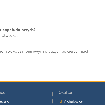
h popołudniowych?
z Otwocka.
iem wykładzin biurowych o dużych powierzchniach.
ice
Okolice
seczno
Michałowice