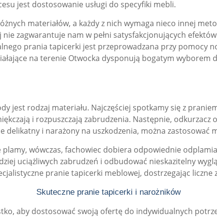
su jest dostosowanie usługi do specyfiki mebli.
różnych materiałów, a każdy z nich wymaga nieco innej metod
j nie zagwarantuje nam w pełni satysfakcjonujących efektów. 
lnego prania tapicerki jest przeprowadzana przy pomocy
ziałające na terenie Otwocka dysponują bogatym wyborem de
 jest rodzaj materiału. Najczęściej spotkamy się z pranie
ękczają i rozpuszczają zabrudzenia. Następnie, odkurzacz o
ólnie delikatny i narażony na uszkodzenia, można zastosow
ne plamy, wówczas, fachowiec dobiera odpowiednie odplamia
ziej uciążliwych zabrudzeń i odbudować nieskazitelny wyglą
alistyczne pranie tapicerki meblowej, dostrzegając liczne za
Skuteczne pranie tapicerki i narożników
ystko, aby dostosować swoją ofertę do indywidualnych potrzeb