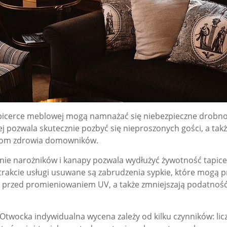
cerce meblowej mogą namnażać się niebezpieczne drobnoust
wej pozwala skutecznie pozbyć się nieproszonych gości, a t
ziom zdrowia domowników.
anie narożników i kanapy pozwala wydłużyć żywotność tapice
 W trakcie usługi usuwane są zabrudzenia sypkie, które mogą 
e przed promieniowaniem UV, a także zmniejszają podatność 
twocka indywidualna wycena zależy od kilku czynników: licz