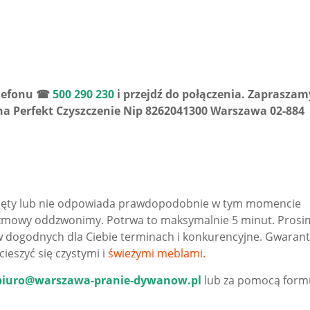
elefonu ☎
500 290 230
i przejdź do połączenia. Zapraszam
a Perfekt Czyszczenie Nip 8262041300 Warszawa 02-884
zajęty lub nie odpowiada prawdopodobnie w tym momencie
zmowy oddzwonimy. Potrwa to maksymalnie 5 minut. Prosi
 w dogodnych dla Ciebie terminach i konkurencyjne. Gwaran
cieszyć się czystymi i
świeżymi meblami.
biuro@warszawa-pranie-dywanow.pl
lub za pomocą form