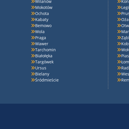
Wilanów
Kon
Mokotów
Leg
Ochota
Pru
Kabaty
Oża
Bemowo
Otw
Wola
Mar
Praga
Ząb
Wawer
Kob
Tarchomin
Woł
Białołęka
Pia
Targówek
Łom
Ursus
Rad
Bielany
Wes
Śródmieście
Rem