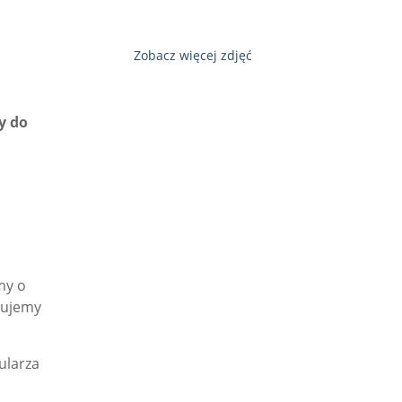
Zobacz więcej zdjęć
y do
my o
tujemy
ularza