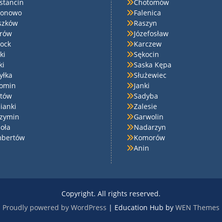
stancin
Chotomów
ionowo
Falenica
szków
Raszyn
rów
Józefosław
ock
Karczew
ki
Sękocin
ki
Saska Kępa
yłka
Służewiec
omin
Janki
stów
Sadyba
ianki
Zalesie
zymin
Garwolin
oła
Nadarzyn
bertów
Komorów
Anin
Copyright. All rights reserved.
Proudly powered by WordPress
|
Education Hub by
WEN Themes