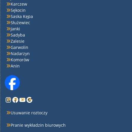
Karczew
Sękocin
Saska Kępa
Służewiec
Janki
Sadyba
Zalesie
Garwolin
Nadarzyn
Komorów
Anin
Instagram
Facebook
YouTube
Google
Usuwanie roztoczy
Pranie wykładzin biurowych