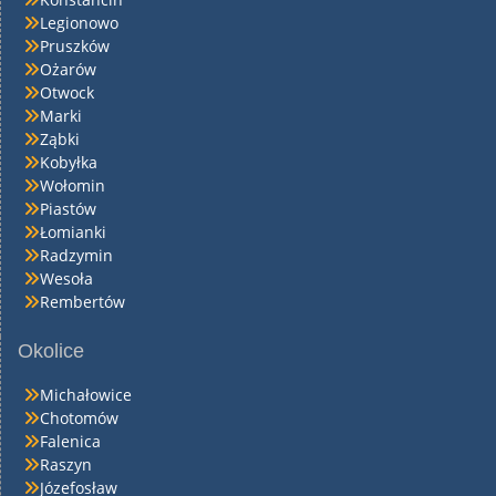
Legionowo
Pruszków
Ożarów
Otwock
Marki
Ząbki
Kobyłka
Wołomin
Piastów
Łomianki
Radzymin
Wesoła
Rembertów
Okolice
Michałowice
Chotomów
Falenica
Raszyn
Józefosław