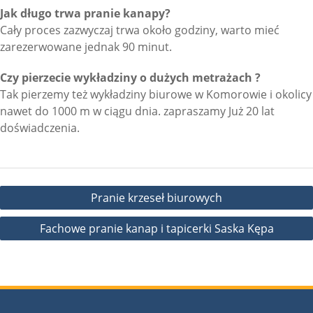
Jak długo trwa pranie kanapy?
Cały proces zazwyczaj trwa około godziny, warto mieć
zarezerwowane jednak 90 minut.
Czy pierzecie wykładziny o dużych metrażach ?
Tak pierzemy też wykładziny biurowe w Komorowie i okolicy
nawet do 1000 m w ciągu dnia. zapraszamy Już 20 lat
doświadczenia.
Nawigacja
Pranie krzeseł biurowych
wpisu
Fachowe pranie kanap i tapicerki Saska Kępa